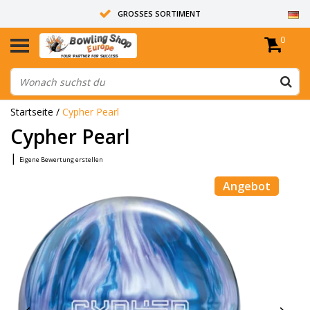
GROSSES SORTIMENT
0
14 TAGE RÜCKGABERECHT
ALLE BOWLINGKUGELN SIND UNGEBOHRT
Startseite
/
Cypher Pearl
Cypher Pearl
|
Eigene Bewertung erstellen
Angebot