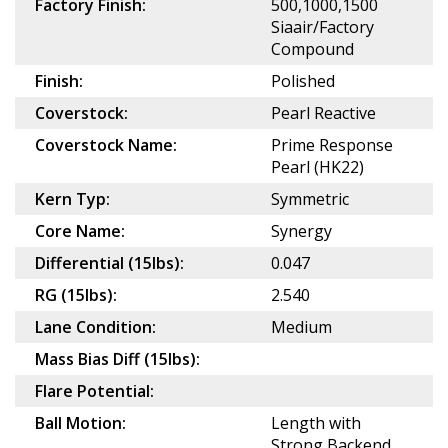
Factory Finish:
500,1000,1500
Siaair/Factory
Compound
Finish:
Polished
Coverstock:
Pearl Reactive
Coverstock Name:
Prime Response
Pearl (HK22)
Kern Typ:
Symmetric
Core Name:
Synergy
Differential (15lbs):
0.047
RG (15lbs):
2.540
Lane Condition:
Medium
Mass Bias Diff (15lbs):
Flare Potential:
Ball Motion:
Length with
Strong Backend