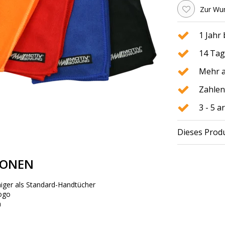
Zur Wun
1 Jahr
14 Tag
Mehr a
Zahlen
3 - 5 
Dieses Produ
IONEN
iger als
Standard-
Handtücher
ogo
h