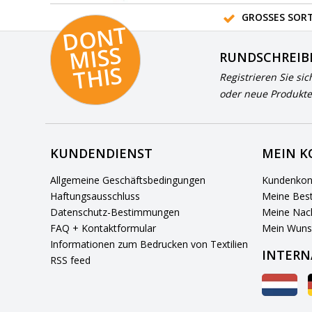
GROSSES SORT
D
O
N
T
MI
S
T
HI
S
RUNDSCHREIB
S
Registrieren Sie sic
oder neue Produkte
KUNDENDIENST
MEIN 
Allgemeine Geschäftsbedingungen
Kundenkon
Haftungsausschluss
Meine Best
Datenschutz-Bestimmungen
Meine Nach
FAQ + Kontaktformular
Mein Wuns
Informationen zum Bedrucken von Textilien
INTERN
RSS feed