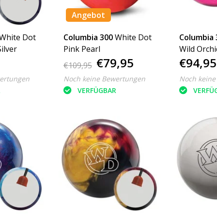
Angebot
White Dot
Columbia 300
White Dot
Columbia 
ilver
Pink Pearl
Wild Orchi
€79,95
€94,95
€109,95
ertungen
Noch keine Bewertungen
Noch keine
R
VERFÜGBAR
VERFÜ