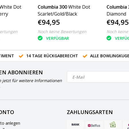
White Dot
Columbia 300
White Dot
Columbia 
erry
Scarlet/Gold/Black
Diamond
€94,95
€94,95
ertungen
Noch keine Bewertungen
Noch keine
R
VERFÜGBAR
VERFÜ
IMENT
14 TAGE RÜCKGABERECHT
ALLE BOWLINGKUG
EN ABONNIEREN
h jetzt für weitere Informationen
KONTO
ZAHLUNGSARTEN
to anlegen