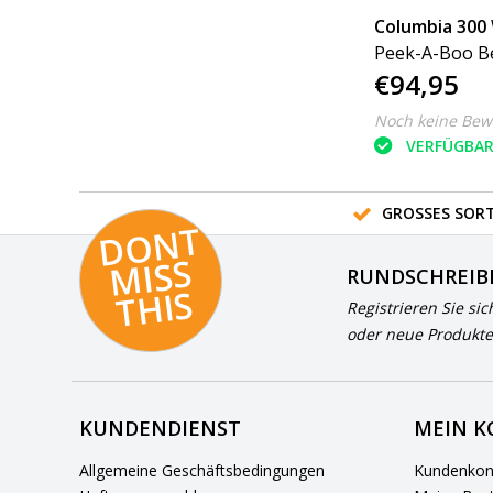
Columbia 300
Peek-A-Boo B
€94,95
Noch keine Bew
VERFÜGBA
GROSSES SORT
D
O
N
T
MI
S
T
HI
S
RUNDSCHREIB
S
Registrieren Sie sic
oder neue Produkte
KUNDENDIENST
MEIN 
Allgemeine Geschäftsbedingungen
Kundenkon