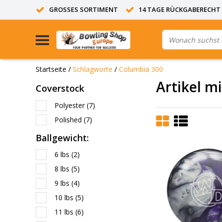
GROSSES SORTIMENT
14 TAGE RÜCKGABERECHT
Startseite
/
Schlagworte
/
Columbia 300
Artikel m
Coverstock
Polyester
(7)
Polished
(7)
Ballgewicht:
6 lbs
(2)
8 lbs
(5)
9 lbs
(4)
10 lbs
(5)
11 lbs
(6)