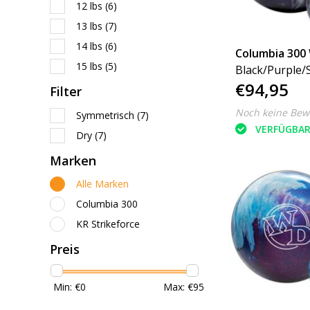
12 lbs
(6)
13 lbs
(7)
14 lbs
(6)
Columbia 300
15 lbs
(5)
Black/Purple/S
€94,95
Filter
Noch keine Bew
Symmetrisch
(7)
VERFÜGBA
Dry
(7)
Marken
Alle Marken
Columbia 300
KR Strikeforce
Preis
Min: €
0
Max: €
95