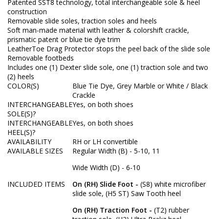
Patented SST8 technology, total interchangeable sole & heel
construction
Removable slide soles, traction soles and heels
Soft man-made material with leather & colorshift crackle,
prismatic patent or blue tie dye trim
LeatherToe Drag Protector stops the peel back of the slide sole
Removable footbeds
Includes one (1) Dexter slide sole, one (1) traction sole and two
(2) heels
COLOR(S)
Blue Tie Dye, Grey Marble or White / Black
Crackle
INTERCHANGEABLE
Yes, on both shoes
SOLE(S)?
INTERCHANGEABLE
Yes, on both shoes
HEEL(S)?
AVAILABILITY
RH or LH convertible
AVAILABLE SIZES
Regular Width (B) - 5-10, 11
Wide Width (D) - 6-10
INCLUDED ITEMS
On (RH) Slide Foot -
(S8) white microfiber
slide sole, (H5 ST) Saw Tooth heel
On (RH) Traction Foot -
(T2) rubber