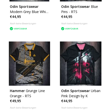
Odin Sportswear
Odin Sportswear
Blue
Modern Grey Blue White
Pins - RTS
€44,95
€44,95
- RTS
Noch keine Bewertungen
Noch keine Bewertungen
VERFÜGBAR
VERFÜGBAR
Hammer
Grunge Line
Odin Sportswear
Urban
Orange - RTS
Pink Design by K
€49,95
€44,95
Noch keine Bewertungen
Noch keine Bewertungen