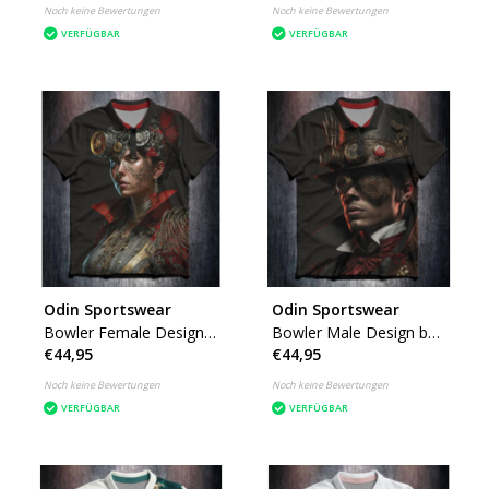
Noch keine Bewertungen
Noch keine Bewertungen
VERFÜGBAR
VERFÜGBAR
Odin Sportswear
Odin Sportswear
Bowler Female Design
Bowler Male Design by
€44,95
€44,95
by K
K
Noch keine Bewertungen
Noch keine Bewertungen
VERFÜGBAR
VERFÜGBAR