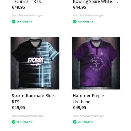
Technical - RTS
Bowling Spare White -
€49,95
€44,95
RTS
Noch keine Bewertungen
Noch keine Bewertungen
VERFÜGBAR
VERFÜGBAR
Storm
Illuminate Blue -
Hammer
Purple
RTS
Urethane
€49,95
€49,95
Noch keine Bewertungen
Noch keine Bewertungen
VERFÜGBAR
VERFÜGBAR