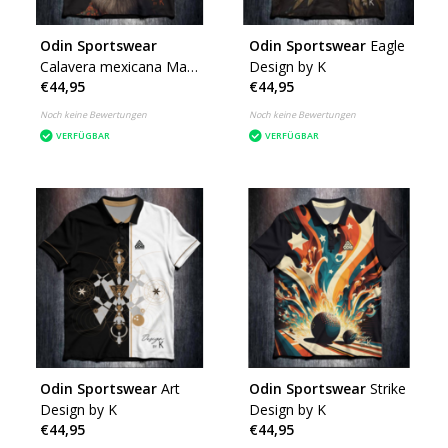
Odin Sportswear
Odin Sportswear
Eagle
Calavera mexicana Male
Design by K
€44,95
€44,95
Design by K
Noch keine Bewertungen
Noch keine Bewertungen
VERFÜGBAR
VERFÜGBAR
Odin Sportswear
Art
Odin Sportswear
Strike
Design by K
Design by K
€44,95
€44,95