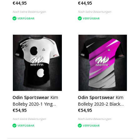
€44,95
€44,95
by K
Noch keine Bewertungen
Noch keine Bewertungen
VERFÜGBAR
VERFÜGBAR
Odin Sportswear
Kim
Odin Sportswear
Kim
Bolleby 2020-1 Ying
Bolleby 2020-2 Black
€54,95
€54,95
Yang
Silver Pink
Noch keine Bewertungen
Noch keine Bewertungen
VERFÜGBAR
VERFÜGBAR