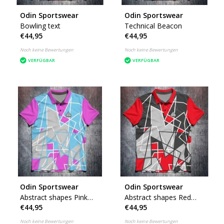
Odin Sportswear
Odin Sportswear
Bowling text
Technical Beacon
€44,95
€44,95
Noch keine Bewertungen
Noch keine Bewertungen
VERFÜGBAR
VERFÜGBAR
Odin Sportswear
Odin Sportswear
Abstract shapes Pink
Abstract shapes Red
€44,95
€44,95
Blue
Grey
Noch keine Bewertungen
Noch keine Bewertungen