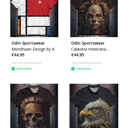
Odin Sportswear
Odin Sportswear
Mondriaan Design by K
Calavera mexicana
€44,95
€44,95
Female Design by K
Noch keine Bewertungen
Noch keine Bewertungen
VERFÜGBAR
VERFÜGBAR