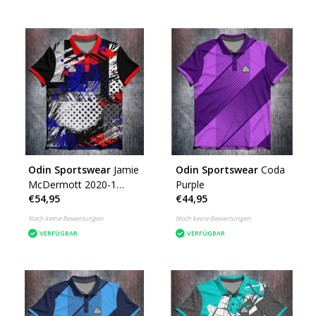
Odin Sportswear
Jamie
Odin Sportswear
Coda
McDermott 2020-1
Purple
€54,95
€44,95
Grunge (DE)
Noch keine Bewertungen
Noch keine Bewertungen
VERFÜGBAR
VERFÜGBAR