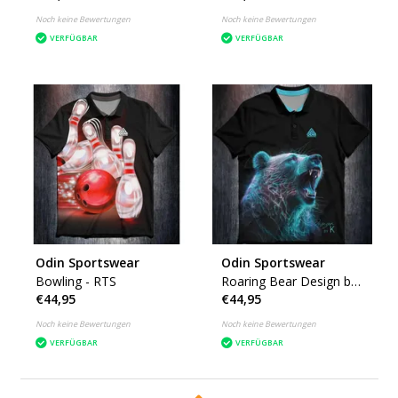
Noch keine Bewertungen
Noch keine Bewertungen
VERFÜGBAR
VERFÜGBAR
Odin Sportswear
Odin Sportswear
Bowling - RTS
Roaring Bear Design by
€44,95
€44,95
K
Noch keine Bewertungen
Noch keine Bewertungen
VERFÜGBAR
VERFÜGBAR