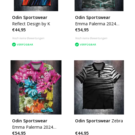
Odin Sportswear
Odin Sportswear
Reflect Design by K
Emma Palerma 2024
€44,95
€54,95
Grey Green Smoke
Noch keine Bewertungen
Noch keine Bewertungen
VERFÜGBAR
VERFÜGBAR
Odin Sportswear
Odin Sportswear
Zebra
Emma Palerma 2024
€54,95
€44,95
Flowers