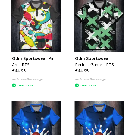
Odin Sportswear
Pin
Odin Sportswear
Art - RTS
Perfect Game - RTS
€44,95
€44,95
Noch keine Bewertungen
Noch keine Bewertungen
VERFÜGBAR
VERFÜGBAR