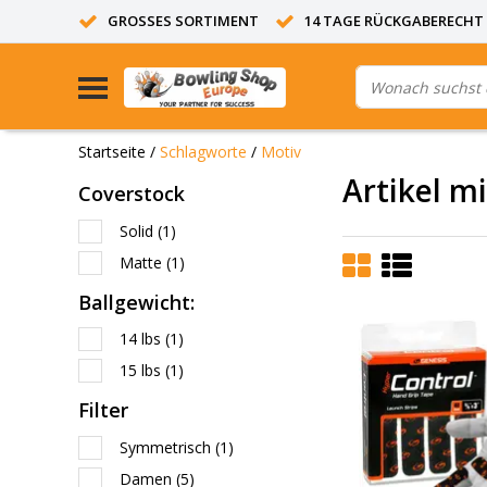
GROSSES SORTIMENT
14 TAGE RÜCKGABERECHT
Startseite
/
Schlagworte
/
Motiv
Artikel m
Coverstock
Solid
(1)
Matte
(1)
Ballgewicht:
14 lbs
(1)
15 lbs
(1)
Filter
Symmetrisch
(1)
Damen
(5)