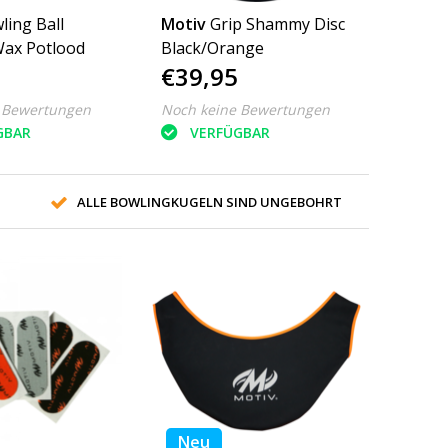
ling Ball
Motiv
Grip Shammy Disc
ax Potlood
Black/Orange
€39,95
 Bewertungen
Noch keine Bewertungen
GBAR
VERFÜGBAR
ALLE BOWLINGKUGELN SIND UNGEBOHRT
Neu