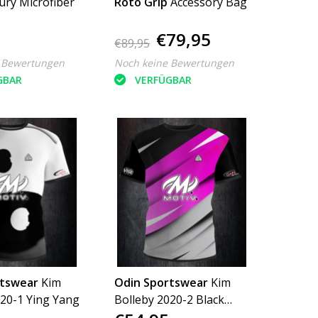
ury Microfiber
Roto Grip
Accessory Bag
€79,95
€89,95
 Bewertungen
Noch keine Bewertungen
GBAR
VERFÜGBAR
rtswear
Kim
Odin Sportswear
Kim
020-1 Ying Yang
Bolleby 2020-2 Black
Silver Pink