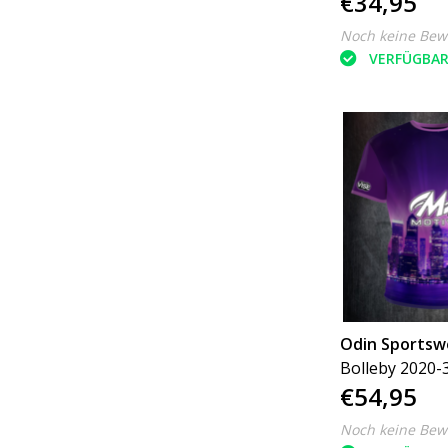
€34,95
Noch keine Bew
VERFÜGBA
Odin Sportsw
Bolleby 2020-
€54,95
city
Noch keine Bew