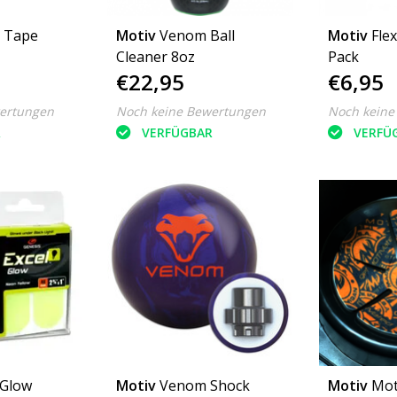
 Tape
Motiv
Venom Ball
Motiv
Fle
Cleaner 8oz
Pack
€22,95
€6,95
ertungen
Noch keine Bewertungen
Noch keine
R
VERFÜGBAR
VERFÜ
 Glow
Motiv
Venom Shock
Motiv
Mot