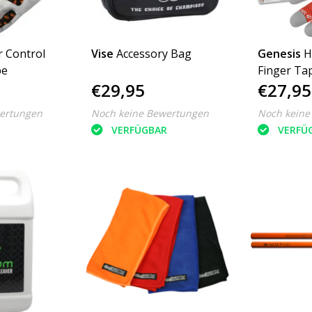
 Control
Vise
Accessory Bag
Genesis
H
pe
Finger Ta
€29,95
€27,95
ertungen
Noch keine Bewertungen
Noch keine
R
VERFÜGBAR
VERFÜ