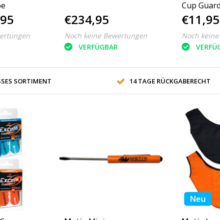
pe
Cup Guar
,95
€234,95
€11,95
ertungen
Noch keine Bewertungen
Noch keine
R
VERFÜGBAR
VERFÜ
SES SORTIMENT
14 TAGE RÜCKGABERECHT
Neu