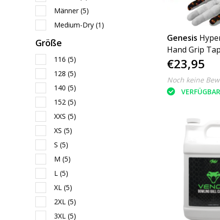
Männer
(5)
Medium-Dry
(1)
Genesis
Hyper
Größe
Hand Grip Ta
116
(5)
€23,95
128
(5)
Noch keine Bew
140
(5)
VERFÜGBA
152
(5)
XXS
(5)
XS
(5)
S
(5)
M
(5)
L
(5)
XL
(5)
2XL
(5)
3XL
(5)