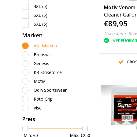
4XL
(5)
Motiv
Venom B
Cleaner Gallo
5XL
(5)
€89,95
6XL
(5)
Noch keine Bew
Marken
VERFÜGBA
Alle Marken
Brunswick
GROS
Genesis
KR Strikeforce
Motiv
Odin Sportswear
Roto Grip
Vise
Preis
Min: €
0
Max: €
250