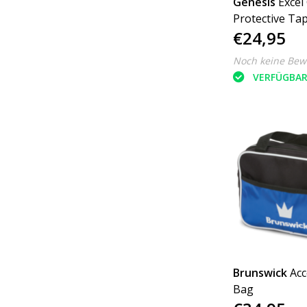
Genesis
Excel
Protective Ta
€24,95
Noch keine Bew
VERFÜGBA
Brunswick
Acc
Bag