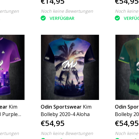
€14,95
€54,95
ertungen
Noch keine Bewertungen
Noch keine
R
VERFÜGBAR
VERFÜ
ear
Kim
Odin Sportswear
Kim
Odin Spo
3 Purple
Bolleby 2020-4 Aloha
Bolleby 2
€54,95
€54,95
ertungen
Noch keine Bewertungen
Noch keine