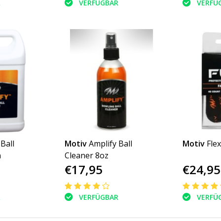
R
VERFÜGBAR
VERFÜ
Ball
Motiv
Amplify Ball
Motiv
Fle
n
Cleaner 8oz
€17,95
€24,95
R
VERFÜGBAR
VERFÜ