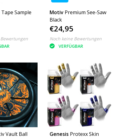
x Tape Sample
Motiv
Premium See-Saw
Black
€24,95
 Bewertungen
Noch keine Bewertungen
GBAR
VERFÜGBAR
iv Vault Ball
Genesis
Protexx Skin