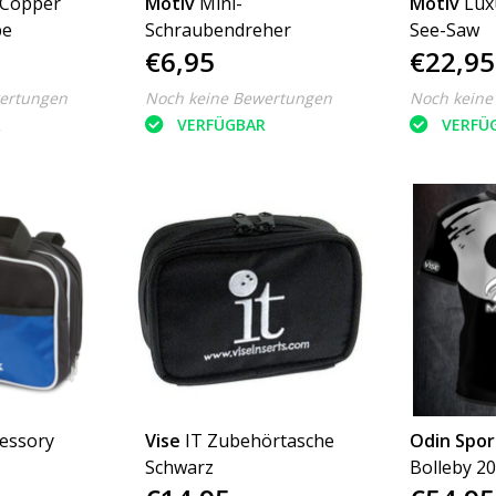
 Copper
Motiv
Mini-
Motiv
Lux
pe
Schraubendreher
See-Saw
€6,95
€22,95
ertungen
Noch keine Bewertungen
Noch keine
R
VERFÜGBAR
VERFÜ
essory
Vise
IT Zubehörtasche
Odin Spo
Schwarz
Bolleby 2