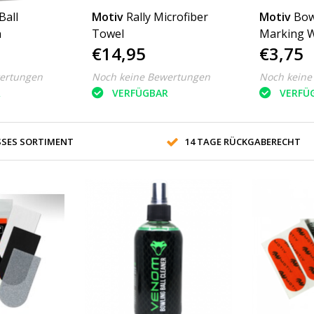
all
Motiv
Rally Microfiber
Motiv
Bow
n
Towel
Marking W
€14,95
€3,75
ertungen
Noch keine Bewertungen
Noch keine
R
VERFÜGBAR
VERFÜ
SES SORTIMENT
14 TAGE RÜCKGABERECHT