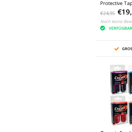
Protective Ta
€19
€24,95
Noch keine Bew
VERFÜGBA
GROS