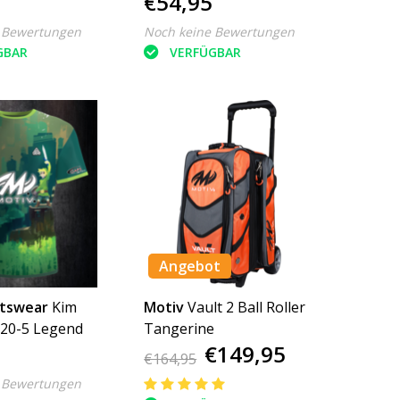
€54,95
 Bewertungen
Noch keine Bewertungen
GBAR
VERFÜGBAR
Angebot
rtswear
Kim
Motiv
Vault 2 Ball Roller
020-5 Legend
Tangerine
€149,95
€164,95
 Bewertungen